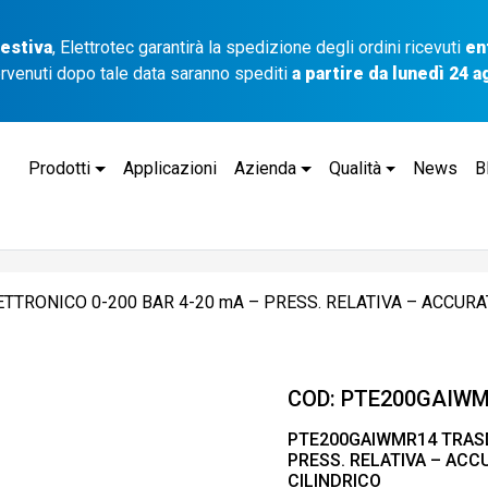
 estiva
, Elettrotec garantirà la spedizione degli ordini ricevuti
en
ervenuti dopo tale data saranno spediti
a partire da lunedì 24 
Prodotti
Applicazioni
Azienda
Qualità
News
B
RONICO 0-200 BAR 4-20 mA – PRESS. RELATIVA – ACCURATE
COD:
PTE200GAIWM
PTE200GAIWMR14 TRASD
PRESS. RELATIVA – ACC
CILINDRICO