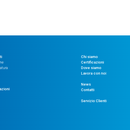
PRESS.
RELATIVA
-
ACCURATEZZA
1%
-
CONN.
M12
ti
Chi siamo
-
one
Certificazioni
atura
Dove siamo
ATT.
Lavora con noi
G1/4"
CILINDRICO
News
azioni
quantità
Contatti
Servizio Clienti