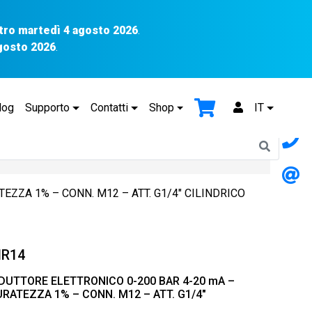
tro martedì 4 agosto 2026
.
agosto 2026
.
log
Supporto
Contatti
Shop
IT
ZZA 1% – CONN. M12 – ATT. G1/4″ CILINDRICO
R14
UTTORE ELETTRONICO 0-200 BAR 4-20 mA –
URATEZZA 1% – CONN. M12 – ATT. G1/4″