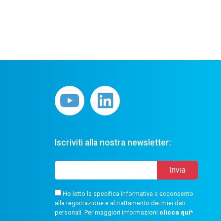
Iscriviti alla nostra newsletter:
Ho letto la specifica informativa e acconsento
alla registrazione e al trattamento dei miei dati
personali. Per maggiori informazioni
clicca qui
*