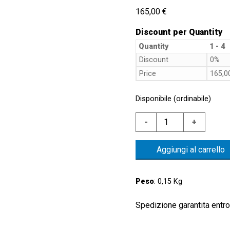
165,00
€
Discount per Quantity
Quantity
1 - 4
Discount
0%
Price
165,
Disponibile (ordinabile)
PTE200GAIWMR14
-
+
TRASDUTTORE
ELETTRONICO
Aggiungi al carrello
0-
200
BAR
Peso
: 0,15 Kg
4-
20
Spedizione garantita entro 
mA
-