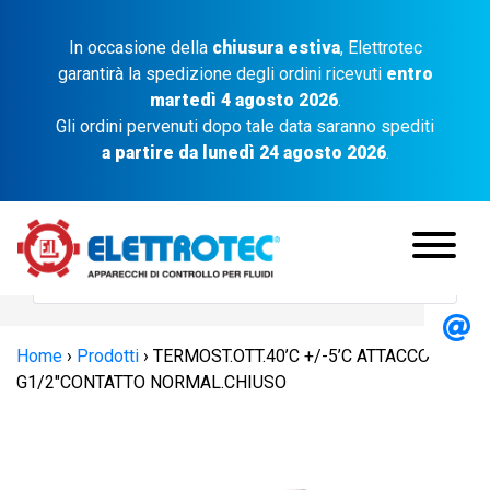
In occasione della
chiusura estiva
, Elettrotec
garantirà la spedizione degli ordini ricevuti
entro
martedì 4 agosto 2026
.
Gli ordini pervenuti dopo tale data saranno spediti
a partire da lunedì 24 agosto 2026
.
Home
›
Prodotti
›
TERMOST.OTT.40’C +/-5’C ATTACCO
G1/2″CONTATTO NORMAL.CHIUSO