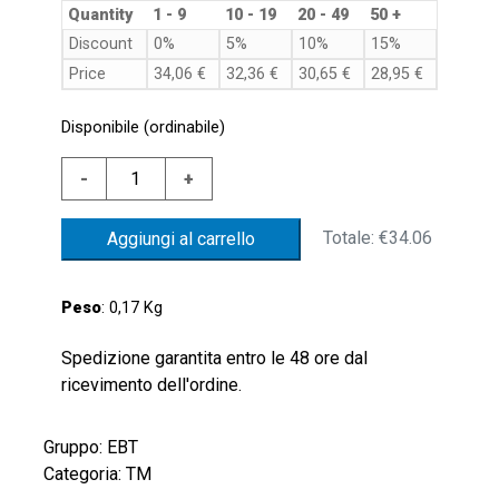
Quantity
1 - 9
10 - 19
20 - 49
50 +
Discount
0%
5%
10%
15%
Price
34,06
€
32,36
€
30,65
€
28,95
€
Disponibile (ordinabile)
TERMOST.OTT.40'C
-
+
+/-5'C
ATTACCO
Totale:
€34.06
Aggiungi al carrello
G1/2"CONTATTO
NORMAL.CHIUSO
quantità
Peso
: 0,17 Kg
Spedizione garantita entro le 48 ore dal
ricevimento dell'ordine.
Gruppo: EBT
Categoria: TM