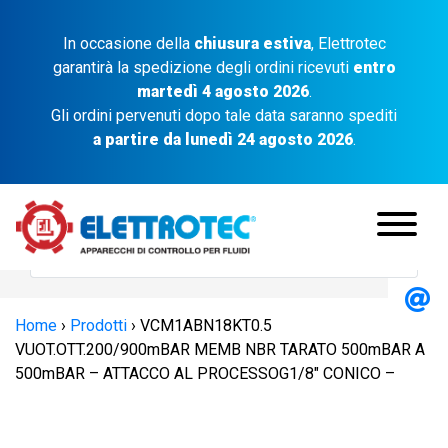
In occasione della
chiusura estiva
, Elettrotec
garantirà la spedizione degli ordini ricevuti
entro
martedì 4 agosto 2026
.
Gli ordini pervenuti dopo tale data saranno spediti
a partire da lunedì 24 agosto 2026
.
Home
›
Prodotti
›
VCM1ABN18KT0.5
VUOT.OTT.200/900mBAR MEMB NBR TARATO 500mBAR A
500mBAR – ATTACCO AL PROCESSOG1/8″ CONICO –