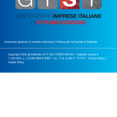
Condizioni generali di vendita e fornitura
|
Politica per la Qualità di Elettrotec
Copyright 2026 @ Elettrotec Srl P. IVA IT03815460153 - Capitale sociale €
1.200.000 i.v. | CCIAA REA 972837 - Isc. Trib. di MI n° 177731 -
Privacy Policy
|
Cookie Policy