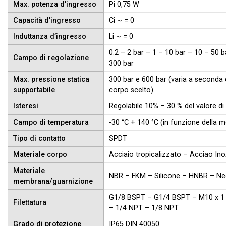
Max. potenza d’ingresso
Pi 0,75 W
Capacità d’ingresso
Ci ~ = 0
Induttanza d’ingresso
Li ~ = 0
0.2 – 2 bar – 1 – 10 bar – 10 – 50 
Campo di regolazione
300 bar
Max. pressione statica
300 bar e 600 bar (varia a seconda d
supportabile
corpo scelto)
Isteresi
Regolabile 10% – 30 % del valore di
Campo di temperatura
-30 °C + 140 °C (in funzione della 
Tipo di contatto
SPDT
Materiale corpo
Acciaio tropicalizzato – Acciao Ino
Materiale
NBR – FKM – Silicone – HNBR – Ne
membrana/guarnizione
G1/8 BSPT – G1/4 BSPT – M10 x 1
Filettatura
– 1/4 NPT – 1/8 NPT
Grado di protezione
IP65 DIN 40050