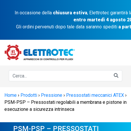
In occasione della
chiusura estiva
, Elettrotec garantirà 
entro martedì 4 agosto 2
Gli ordini pervenuti dopo tale data saranno spediti
a par
Home
›
Prodotti
›
Pressione
›
Pressostati meccanici ATEX
›
PSM-PSP – Pressostati regolabili a membrana e pistone in
esecuzione a sicurezza intrinseca
PSM-PSP – PRESSOSTATI