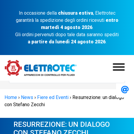
In occasione della
chiusura estiva
, Elettrotec
garantirà la spedizione degli ordini ricevuti
entro
martedì 4 agosto 2026
.
Gli ordini pervenuti dopo tale data saranno spediti
a partire da lunedì 24 agosto 2026
.
Home
›
News
›
Fiere ed Eventi
›
Resurrezione: un dialogo
con Stefano Zecchi
RESURREZIONE: UN DIALOGO
CON STEFANO ZECCHI