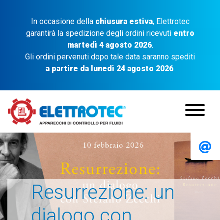
In occasione della
chiusura estiva
, Elettrotec
garantirà la spedizione degli ordini ricevuti
entro
martedì 4 agosto 2026
.
Gli ordini pervenuti dopo tale data saranno spediti
a partire da lunedì 24 agosto 2026
.
Resurrezione: un
dialogo con