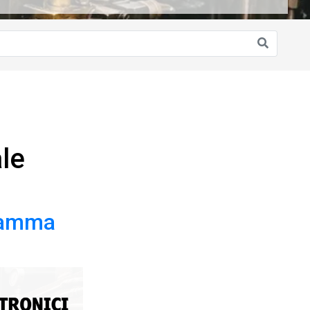
le
 gamma