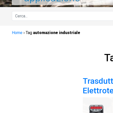
Home
›
Tag
automazione industriale
T
Trasdutt
Elettrot