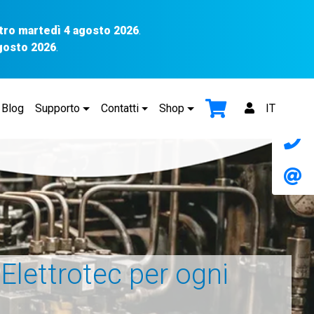
tro martedì 4 agosto 2026
.
agosto 2026
.
Blog
Supporto
Contatti
Shop
IT
 Elettrotec per ogni