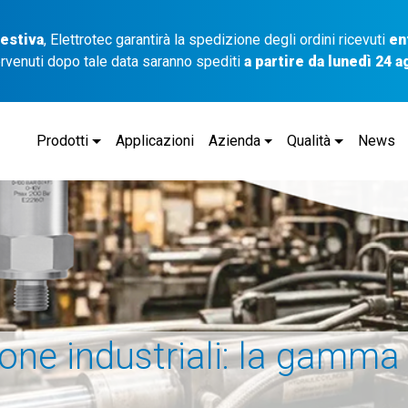
 estiva
, Elettrotec garantirà la spedizione degli ordini ricevuti
en
ervenuti dopo tale data saranno spediti
a partire da lunedì 24 
Prodotti
Applicazioni
Azienda
Qualità
News
ione industriali: la gamma