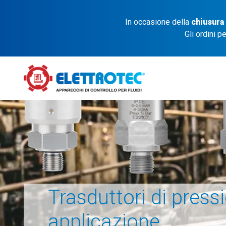
In occasione della
chiusura
Gli ordini p
Trasduttori di press
applicazione