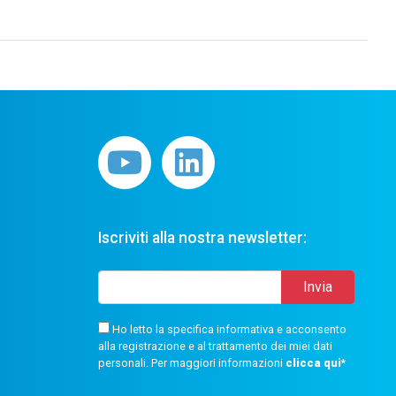
Iscriviti alla nostra newsletter:
Ho letto la specifica informativa e acconsento
alla registrazione e al trattamento dei miei dati
personali. Per maggiori informazioni
clicca qui
*