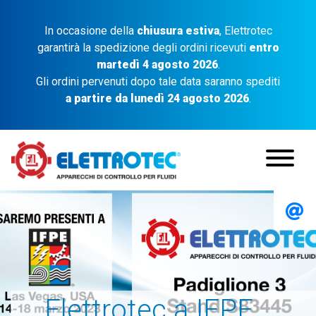
In occasione della
chiusura estiva
, Elettrotec
garantirà la spedizione degli ordini ricevuti
entro
martedì 4 agosto 2026
.
Gli ordini pervenuti dopo tale data saranno spediti
a partire da lunedì 24 agosto 2026
.
Elettrotec a IFPE