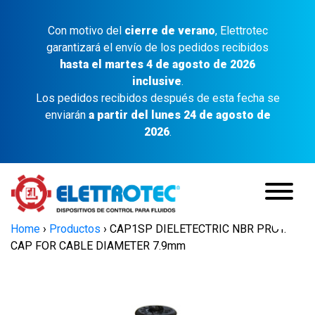
Con motivo del
cierre de verano
, Elettrotec
garantizará el envío de los pedidos recibidos
hasta el martes 4 de agosto de 2026
inclusive
.
Los pedidos recibidos después de esta fecha se
enviarán
a partir del lunes 24 de agosto de
2026
.
Home
›
Productos
›
CAP1SP DIELETECTRIC NBR PROT.
CAP FOR CABLE DIAMETER 7.9mm