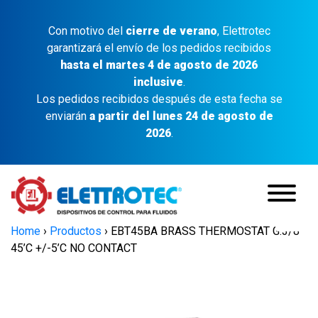
Con motivo del
cierre de verano
, Elettrotec
garantizará el envío de los pedidos recibidos
hasta el martes 4 de agosto de 2026
inclusive
.
Los pedidos recibidos después de esta fecha se
enviarán
a partir del lunes 24 de agosto de
2026
.
Home
›
Productos
›
EBT45BA BRASS THERMOSTAT G.3/8″
45’C +/-5’C NO CONTACT