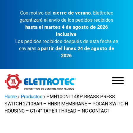
Con motivo del
cierre de verano
, Elettrotec
garantizará el envío de los pedidos recibidos
hasta el martes 4 de agosto de 2026
inclusive
.
Los pedidos recibidos después de esta fecha se
enviarán
a partir del lunes 24 de agosto de
2026
.
Home
›
Productos
›
PMN10CNT14KP BRASS PRESS.
SWITCH 2/10BAR – HNBR MEMBRANE – POCAN SWITC H
HOUSING – G1/4″ TAPER THREAD – NC CONTACT