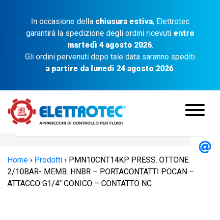
In occasione della
chiusura estiva
, Elettrotec
garantirà la spedizione degli ordini ricevuti
entro
martedì 4 agosto 2026
.
Gli ordini pervenuti dopo tale data saranno spediti
a partire da lunedì 24 agosto 2026
.
Home
›
Prodotti
›
PMN10CNT14KP PRESS. OTTONE
2/10BAR- MEMB. HNBR – PORTACONTATTI POCAN –
ATTACCO G1/4″ CONICO – CONTATTO NC