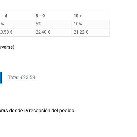
d
 - 4
5 - 9
10 +
0%
5%
10%
23,58
€
22,40
€
21,22
€
rvarse)
Total:
€23.58
oras desde la recepción del pedido.