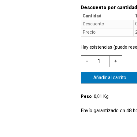
Descuento por cantida
Cantidad
1
Descuento
Precio
Hay existencias (puede rese
NIVEL
-
+
BRIDA
1/8"G
Añadir al carrito
NYLON
CONT.NC
FLOTANTE
Peso
: 0,01 Kg
NBR
cantidad
Envío garantizado en 48 h