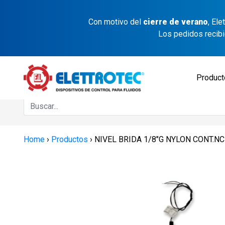
Con motivo del
cierre de verano
, El
Los pedidos recib
Produc
Home
›
Productos
›
NIVEL BRIDA 1/8″G NYLON CONT.N