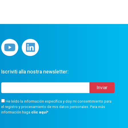
Iscriviti alla nostra newsletter:
He leído la información específica y doy mi consentimiento para
el registro y procesamiento de mis datos personales. Para más
información haga
clic aquí
*