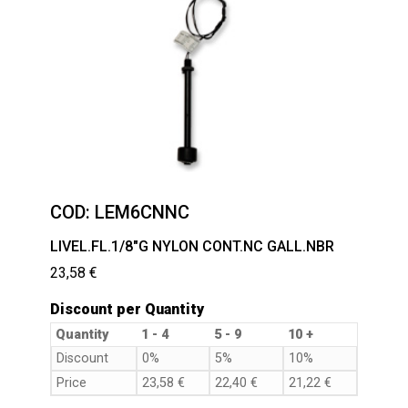
COD:
LEM6CNNC
LIVEL.FL.1/8″G NYLON CONT.NC GALL.NBR
23,58
€
Discount per Quantity
Quantity
1 - 4
5 - 9
10 +
Discount
0%
5%
10%
Price
23,58
€
22,40
€
21,22
€