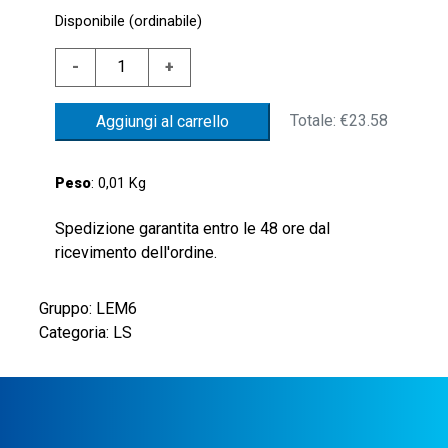
Disponibile (ordinabile)
LIVEL.FL.1/8"G
-
+
NYLON
CONT.NC
Totale:
€23.58
Aggiungi al carrello
GALL.NBR
quantità
Peso
: 0,01 Kg
Spedizione garantita entro le 48 ore dal
ricevimento dell'ordine.
Gruppo: LEM6
Categoria: LS