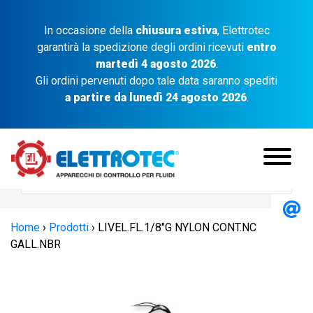
In occasione della
chiusura estiva
, Elettrotec
garantirà la spedizione degli ordini ricevuti
entro
martedì 4 agosto 2026
.
Gli ordini pervenuti dopo tale data saranno spediti
a partire da lunedì 24 agosto 2026
.
Home
›
Prodotti
›
LIVEL.FL.1/8″G NYLON CONT.NC
GALL.NBR