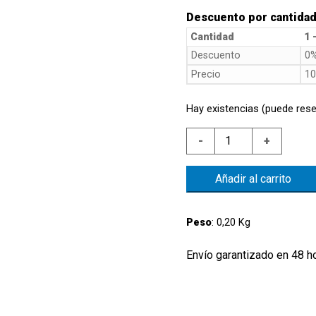
Descuento por cantida
Cantidad
1 
Descuento
0
Precio
10
Hay existencias (puede rese
NIVEL
-
+
BRIDA
1"G
Añadir al carrito
AL.MIN.350NC
FLOTANTE
NBR
Peso
: 0,20 Kg
TERM.80'C
NA
Envío garantizado en 48 h
cantidad