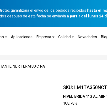
ettrotec garantizará el envío de los pedidos recibidos
hasta el m
idos después de esta fecha se enviarán
a partir del lunes 24
tos
Aplicaciones
Empresa
Calidad
Novedades
Blo
OTANTE NBR TERM.80’C NA
SKU:
LM1TA350NC
NIVEL BRIDA 1″G AL.MI
108,78
€