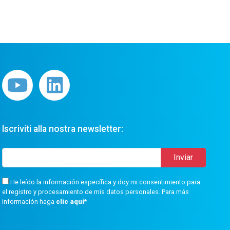
Iscriviti alla nostra newsletter:
He leído la información específica y doy mi consentimiento para
el registro y procesamiento de mis datos personales. Para más
información haga
clic aquí
*