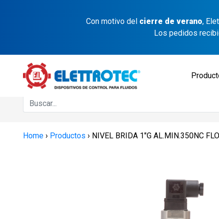
Con motivo del
cierre de verano
, El
Los pedidos recib
Produc
Home
›
Productos
›
NIVEL BRIDA 1″G AL.MIN.350NC FL