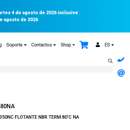
artes 4 de agosto de 2026 inclusive
.
 de agosto de 2026
.
g
Soporte
Contactos
Shop
ES
T80NA
N.350NC FLOTANTE NBR TERM.80’C NA