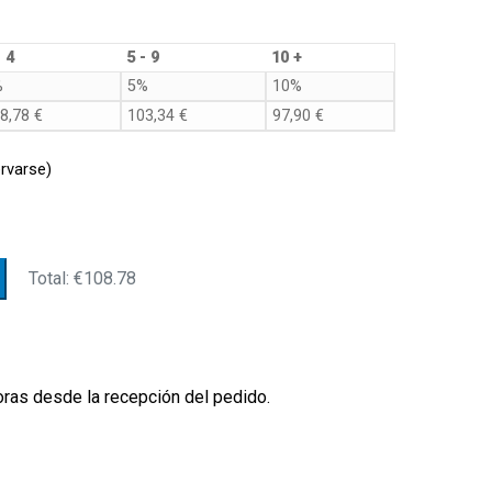
d
- 4
5 - 9
10 +
%
5%
10%
8,78
€
103,34
€
97,90
€
rvarse)
Total:
€108.78
oras desde la recepción del pedido.