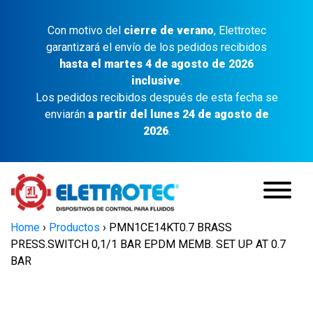
Con motivo del
cierre de verano
, Elettrotec
garantizará el envío de los pedidos recibidos
hasta el martes 4 de agosto de 2026
inclusive
.
Los pedidos recibidos después de esta fecha se
enviarán
a partir del lunes 24 de agosto de
2026
.
Home
›
Productos
›
PMN1CE14KT0.7 BRASS
PRESS.SWITCH 0,1/1 BAR EPDM MEMB. SET UP AT 0.7
BAR