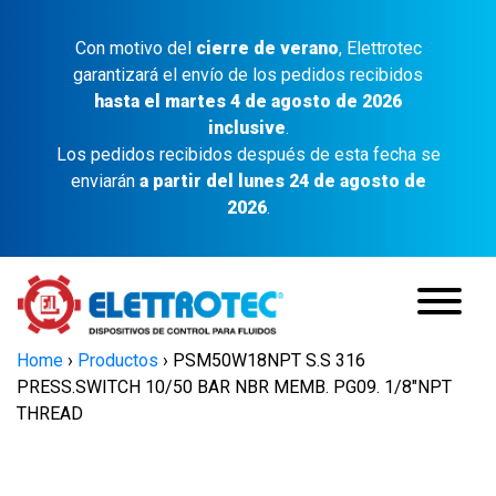
Con motivo del
cierre de verano
, Elettrotec
garantizará el envío de los pedidos recibidos
hasta el martes 4 de agosto de 2026
inclusive
.
Los pedidos recibidos después de esta fecha se
enviarán
a partir del lunes 24 de agosto de
2026
.
Home
›
Productos
›
PSM50W18NPT S.S 316
PRESS.SWITCH 10/50 BAR NBR MEMB. PG09. 1/8″NPT
THREAD