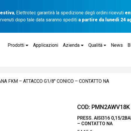
 estiva
, Elettrotec garantirà la spedizione degli ordini ricevuti
en
ervenuti dopo tale data saranno spediti
a partire da lunedì 24 
Prodotti
Applicazioni
Azienda
Qualità
News
B
ANA FKM – ATTACCO G1/8″ CONICO – CONTATTO NA
COD:
PMN2AWV18K
PRESS. AISI316 0,15/2
– CONTATTO NA