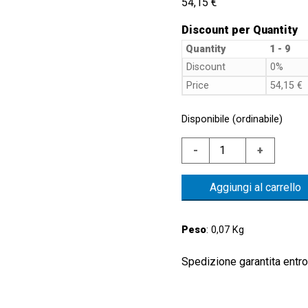
54,15
€
Discount per Quantity
Quantity
1 - 9
Discount
0%
Price
54,15
€
Disponibile (ordinabile)
PRESS.
-
+
AISI316
0,15/2BAR
Aggiungi al carrello
-
MEMBRANA
FKM
Peso
: 0,07 Kg
-
ATTACCO
Spedizione garantita entro 
G1/8"
CONICO