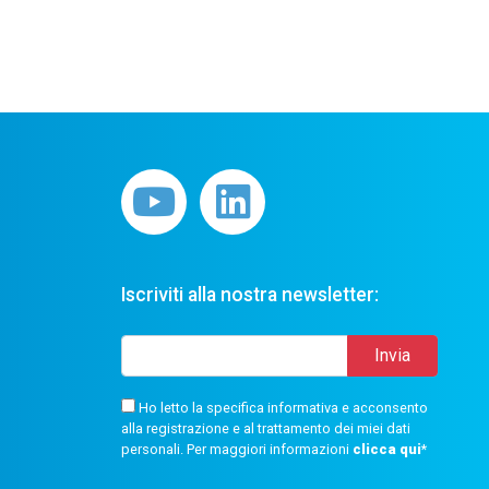
Iscriviti alla nostra newsletter:
Ho letto la specifica informativa e acconsento
alla registrazione e al trattamento dei miei dati
personali. Per maggiori informazioni
clicca qui
*