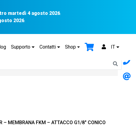
tro martedì 4 agosto 2026
.
agosto 2026
.
log
Supporto
Contatti
Shop
IT
BAR – MEMBRANA FKM – ATTACCO G1/8″ CONICO