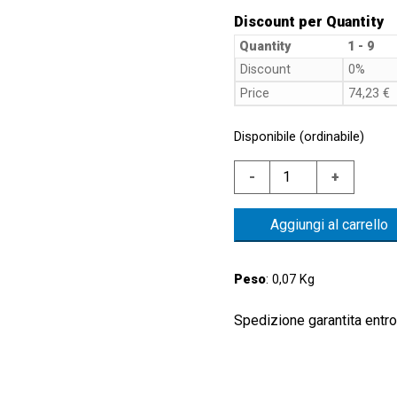
Discount per Quantity
Quantity
1 - 9
Discount
0%
Price
74,23
€
Disponibile (ordinabile)
TERMOST.
-
+
ALL.
30'+/-5'C
Aggiungi al carrello
G.3/8"
CONTATTO
TERMOSTATO
Peso
: 0,07 Kg
NC
quantità
Spedizione garantita entro 