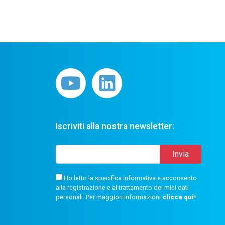
Iscriviti alla nostra newsletter:
Ho letto la specifica informativa e acconsento
alla registrazione e al trattamento dei miei dati
personali. Per maggiori informazioni
clicca qui
*