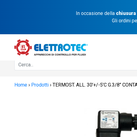
In occasione della
chiusura
Gli ordini p
Home
›
Prodotti
›
TERMOST. ALL. 30’+/-5’C G.3/8″ CO