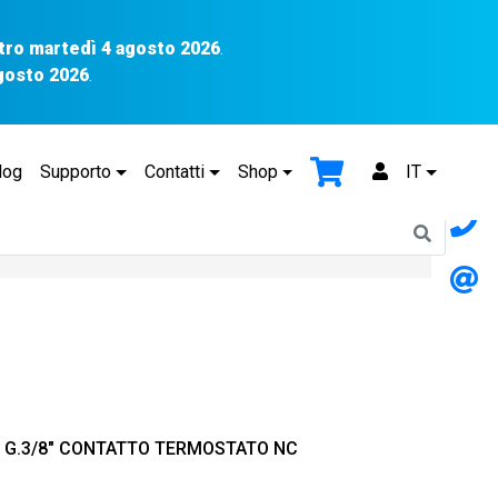
tro martedì 4 agosto 2026
.
agosto 2026
.
log
Supporto
Contatti
Shop
IT
’C G.3/8″ CONTATTO TERMOSTATO NC