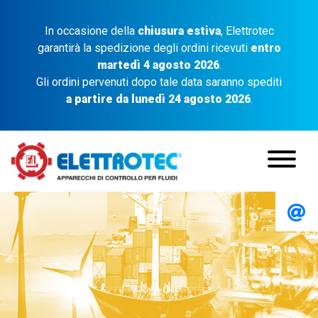
In occasione della
chiusura estiva
, Elettrotec
garantirà la spedizione degli ordini ricevuti
entro
martedì 4 agosto 2026
.
Gli ordini pervenuti dopo tale data saranno spediti
a partire da lunedì 24 agosto 2026
.