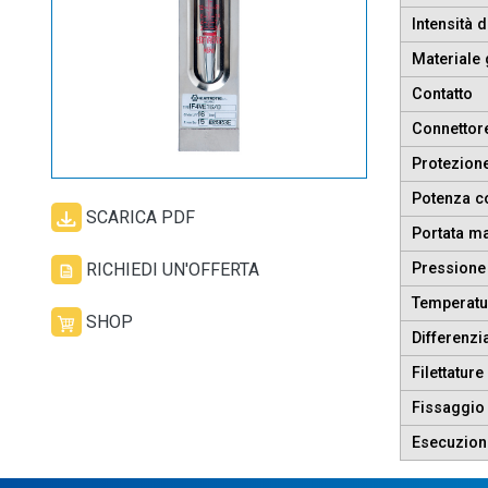
Intensità 
Materiale 
Contatto
Connettor
Protezione
Potenza c
SCARICA PDF
Portata ma
RICHIEDI UN'OFFERTA
Pression
Temperatu
SHOP
Differenzi
Filettature
Fissaggio 
Esecuzioni