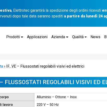
 estiva
, Elettrotec garantirà la spedizione degli ordini ricevuti
en
ervenuti dopo tale data saranno spediti
a partire da lunedì 24 
Prodotti
Applicazioni
Azienda
Qualità
News
B
ta
›
IF…VE – Flussostati regolabili visivi ed elettrici
 – FLUSSOSTATI REGOLABILI VISIVI ED E
 corpo
Alluminio – Ottone – Inox
i lavoro
220 V – 50 Hz