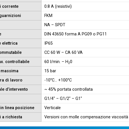
di corrente
0.8 A (resistivi)
guarnizioni
FKM
NA – SPDT
e
DIN 43650 forma A PG09 o PG11
 elettrica
IP65
ommutabile
CC 60 W – CA 60 VA
x. controllabile
60 l/min. – H
0
2
e massima
15 bar
ra di lavoro
-10°C… +100°C
ale d’intervento
~ 45% portata controllata
G1/4″ – G1/2″ – G1″
in linea posizione
Verticale
 a richiesta
Versioni con molle compensazione viscosità