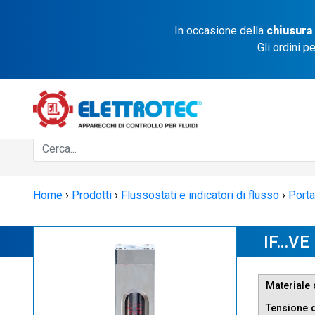
In occasione della
chiusura
Gli ordini p
Home
›
Prodotti
›
Flussostati e indicatori di flusso
›
Porta
IF…VE
Materiale
Tensione d